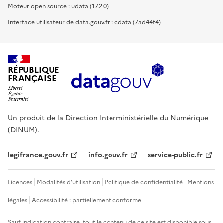
Moteur open source : udata (17.2.0)
Interface utilisateur de data.gouv.fr : cdata (7ad44f4)
RÉPUBLIQUE
FRANÇAISE
Un produit de la Direction Interministérielle du Numérique
(DINUM).
legifrance.gouv.fr
info.gouv.fr
service-public.fr
Licences
Modalités d'utilisation
Politique de confidentialité
Mentions
légales
Accessibilité : partiellement conforme
Sauf indication contraire, tout le contenu de ce site est disponible sous