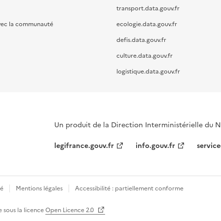
transport.data.gouv.fr
vec la communauté
ecologie.data.gouv.fr
defis.data.gouv.fr
culture.data.gouv.fr
logistique.data.gouv.fr
Un produit de la Direction Interministérielle du
legifrance.gouv.fr
info.gouv.fr
service
té
Mentions légales
Accessibilité : partiellement conforme
e sous la licence
Open Licence 2.0