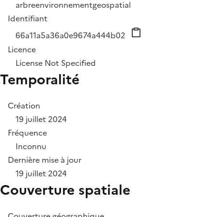
arbre
environnement
geospatial
Identifiant
66a11a5a36a0e9674a444b02
Licence
License Not Specified
Temporalité
Création
19 juillet 2024
Fréquence
Inconnu
Dernière mise à jour
19 juillet 2024
Couverture spatiale
Couverture géographique