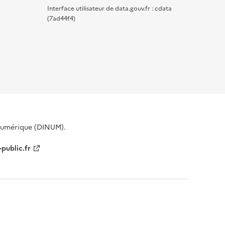
Interface utilisateur de data.gouv.fr : cdata
(7ad44f4)
 Numérique (DINUM).
-public.fr