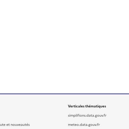
Verticales thématiques
simplifions.data.gouv.fr
oute et nouveautés
meteo.data.gouv.fr