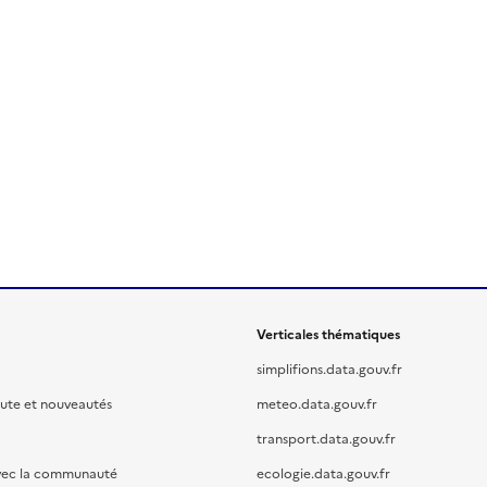
Verticales thématiques
simplifions.data.gouv.fr
oute et nouveautés
meteo.data.gouv.fr
transport.data.gouv.fr
vec la communauté
ecologie.data.gouv.fr