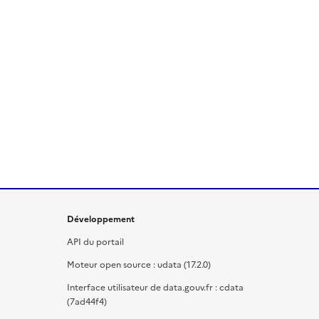
Développement
API du portail
Moteur open source : udata (17.2.0)
Interface utilisateur de data.gouv.fr : cdata
(7ad44f4)