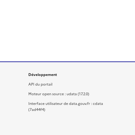
Développement
API du portail
Moteur open source : udata (17.2.0)
Interface utilisateur de data.gouv.fr : cdata
(7ad44f4)