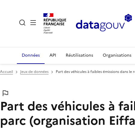
RÉPUBLIQUE
FRANÇAISE
Données
API
Réutilisations
Organisations
Accueil
Jeux de données
Part des véhicules à faibles émissions dans le
Part des véhicules à fa
parc (organisation Eiff