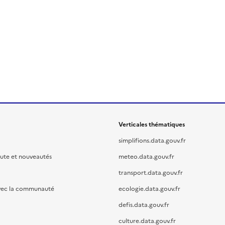
Verticales thématiques
simplifions.data.gouv.fr
oute et nouveautés
meteo.data.gouv.fr
transport.data.gouv.fr
vec la communauté
ecologie.data.gouv.fr
defis.data.gouv.fr
culture.data.gouv.fr