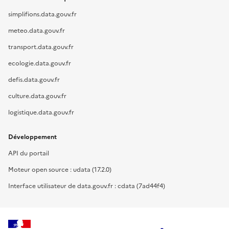
simplifions.data.gouv.fr
meteo.data.gouv.fr
transport.data.gouv.fr
ecologie.data.gouv.fr
defis.data.gouv.fr
culture.data.gouv.fr
logistique.data.gouv.fr
Développement
API du portail
Moteur open source : udata (17.2.0)
Interface utilisateur de data.gouv.fr : cdata (7ad44f4)