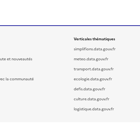
Verticales thématiques
simplifions.data.gouv.fr
oute et nouveautés
meteo.data.gouv.fr
transport.data.gouv.fr
vec la communauté
ecologie.data.gouv.fr
defis.data.gouv.fr
culture.data.gouv.fr
logistique.data.gouv.fr