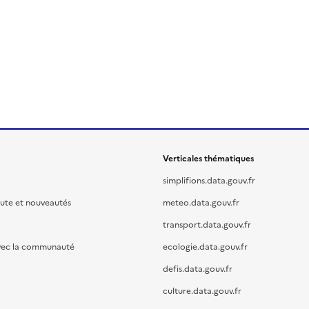
Verticales thématiques
simplifions.data.gouv.fr
oute et nouveautés
meteo.data.gouv.fr
transport.data.gouv.fr
vec la communauté
ecologie.data.gouv.fr
defis.data.gouv.fr
culture.data.gouv.fr