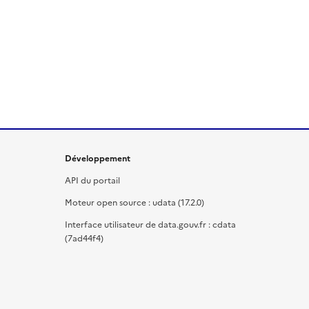
Développement
API du portail
Moteur open source : udata (17.2.0)
Interface utilisateur de data.gouv.fr : cdata
(7ad44f4)