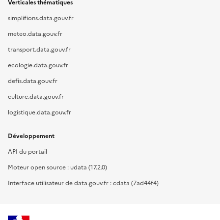
Verticales thématiques
simplifions.data.gouv.fr
meteo.data.gouv.fr
transport.data.gouv.fr
ecologie.data.gouv.fr
defis.data.gouv.fr
culture.data.gouv.fr
logistique.data.gouv.fr
Développement
API du portail
Moteur open source : udata (17.2.0)
Interface utilisateur de data.gouv.fr : cdata (7ad44f4)