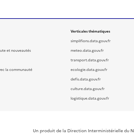
Verticales thématiques
simplifions.data.gouv.fr
oute et nouveautés
meteo.data.gouv.fr
transport.data.gouv.fr
vec la communauté
ecologie.data.gouv.fr
defis.data.gouv.fr
culture.data.gouv.fr
logistique.data.gouv.fr
Un produit de la Direction Interministérielle du