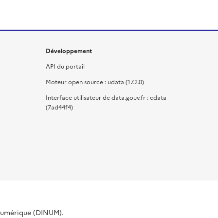
Développement
API du portail
Moteur open source : udata (17.2.0)
Interface utilisateur de data.gouv.fr : cdata
(7ad44f4)
 Numérique (DINUM).