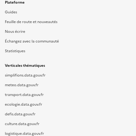
Plateforme
Guides
Feuille de route et nouveautés
Nous écrire
Échangez avec la communauté
Statistiques
Verticales thématiques
simplifions.data.gouv.fr
meteo.data.gouv.fr
transport.data.gouv.fr
ecologie.data.gouv.fr
defis.data.gouv.fr
culture.data.gouv.fr
logistique.data.gouv.fr