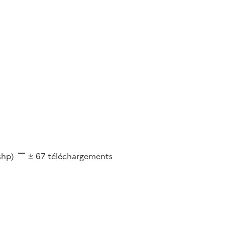
(shp)
67
téléchargements