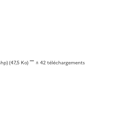
(shp)
(47,5 Ko)
42
téléchargements