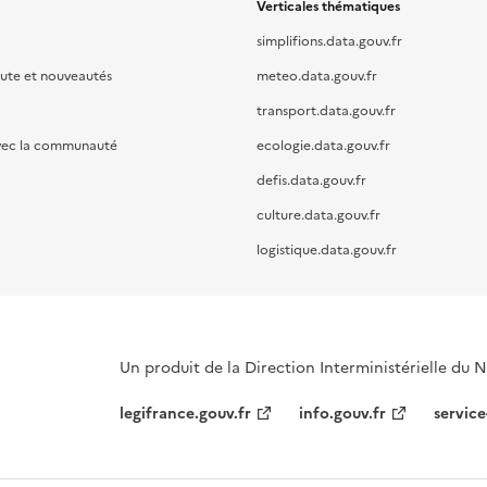
Verticales thématiques
simplifions.data.gouv.fr
oute et nouveautés
meteo.data.gouv.fr
transport.data.gouv.fr
vec la communauté
ecologie.data.gouv.fr
defis.data.gouv.fr
culture.data.gouv.fr
logistique.data.gouv.fr
Un produit de la Direction Interministérielle du
legifrance.gouv.fr
info.gouv.fr
service