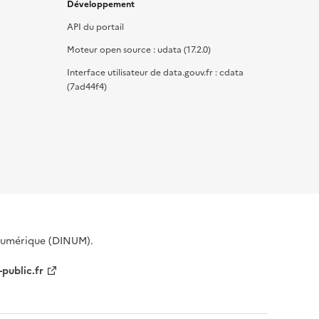
Développement
API du portail
Moteur open source : udata (17.2.0)
Interface utilisateur de data.gouv.fr : cdata
(7ad44f4)
 Numérique (DINUM).
-public.fr