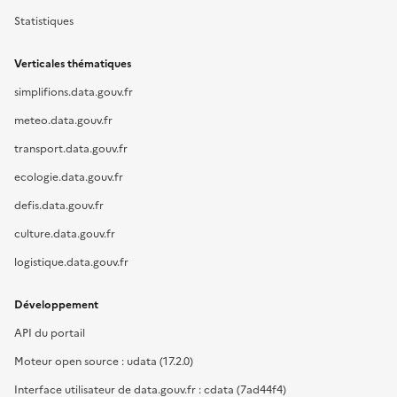
Statistiques
Verticales thématiques
simplifions.data.gouv.fr
meteo.data.gouv.fr
transport.data.gouv.fr
ecologie.data.gouv.fr
defis.data.gouv.fr
culture.data.gouv.fr
logistique.data.gouv.fr
Développement
API du portail
Moteur open source : udata (17.2.0)
Interface utilisateur de data.gouv.fr : cdata (7ad44f4)