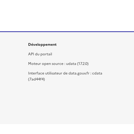
Développement
API du portail
Moteur open source : udata (17.2.0)
Interface utilisateur de data.gouv.fr : cdata
(7ad44f4)