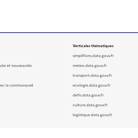
Verticales thématiques
simplifions.data.gouv.fr
oute et nouveautés
meteo.data.gouv.fr
transport.data.gouv.fr
vec la communauté
ecologie.data.gouv.fr
defis.data.gouv.fr
culture.data.gouv.fr
logistique.data.gouv.fr