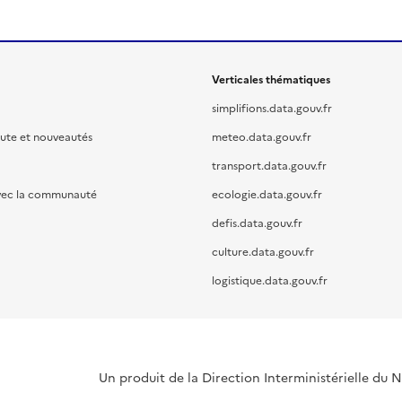
Verticales thématiques
simplifions.data.gouv.fr
oute et nouveautés
meteo.data.gouv.fr
transport.data.gouv.fr
vec la communauté
ecologie.data.gouv.fr
defis.data.gouv.fr
culture.data.gouv.fr
logistique.data.gouv.fr
Un produit de la Direction Interministérielle du