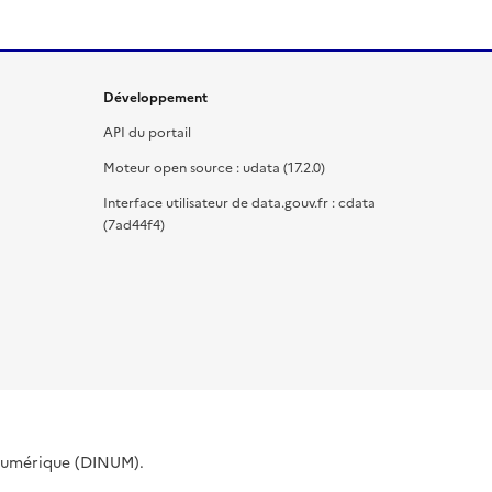
Développement
API du portail
Moteur open source : udata (17.2.0)
Interface utilisateur de data.gouv.fr : cdata
(7ad44f4)
 Numérique (DINUM).