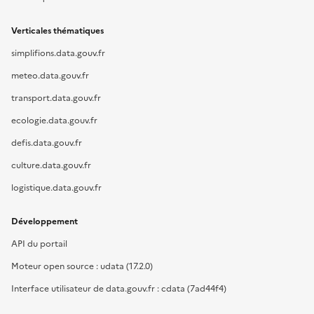
Verticales thématiques
simplifions.data.gouv.fr
meteo.data.gouv.fr
transport.data.gouv.fr
ecologie.data.gouv.fr
defis.data.gouv.fr
culture.data.gouv.fr
logistique.data.gouv.fr
Développement
API du portail
Moteur open source : udata (17.2.0)
Interface utilisateur de data.gouv.fr : cdata (7ad44f4)