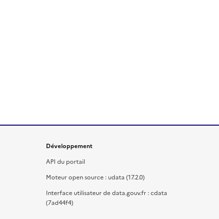
Développement
API du portail
Moteur open source : udata (17.2.0)
Interface utilisateur de data.gouv.fr : cdata
(7ad44f4)