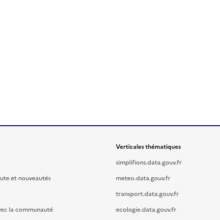
Verticales thématiques
simplifions.data.gouv.fr
oute et nouveautés
meteo.data.gouv.fr
transport.data.gouv.fr
vec la communauté
ecologie.data.gouv.fr