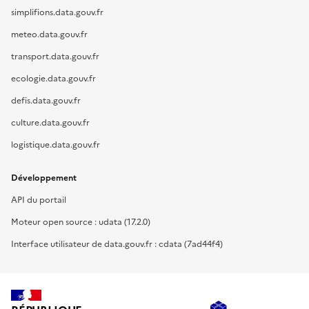
simplifions.data.gouv.fr
meteo.data.gouv.fr
transport.data.gouv.fr
ecologie.data.gouv.fr
defis.data.gouv.fr
culture.data.gouv.fr
logistique.data.gouv.fr
Développement
API du portail
Moteur open source : udata (17.2.0)
Interface utilisateur de data.gouv.fr : cdata (7ad44f4)