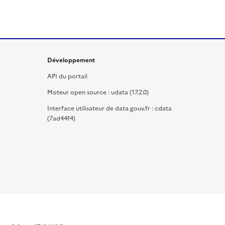
Développement
API du portail
Moteur open source : udata (17.2.0)
Interface utilisateur de data.gouv.fr : cdata
(7ad44f4)