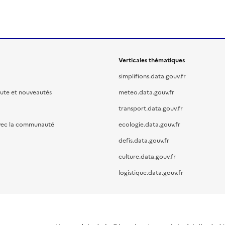
Verticales thématiques
simplifions.data.gouv.fr
oute et nouveautés
meteo.data.gouv.fr
transport.data.gouv.fr
vec la communauté
ecologie.data.gouv.fr
defis.data.gouv.fr
culture.data.gouv.fr
logistique.data.gouv.fr