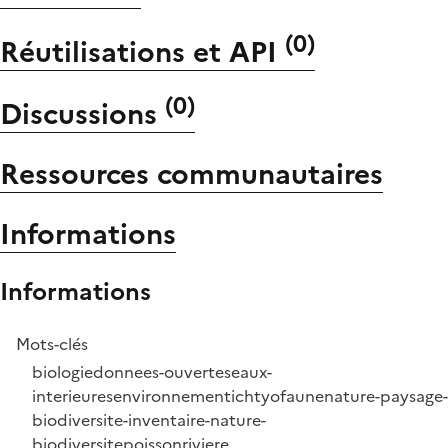
(
0
)
Réutilisations et API
(
0
)
Discussions
Ressources communautaires
Informations
Informations
Mots-clés
biologie
donnees-ouvertes
eaux-
interieures
environnement
ichtyofaune
nature-paysage-
biodiversite-inventaire-nature-
biodiversite
poisson
riviere