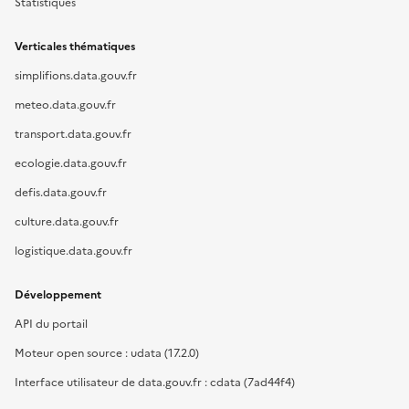
Statistiques
Verticales thématiques
simplifions.data.gouv.fr
meteo.data.gouv.fr
transport.data.gouv.fr
ecologie.data.gouv.fr
defis.data.gouv.fr
culture.data.gouv.fr
logistique.data.gouv.fr
Développement
API du portail
Moteur open source : udata (17.2.0)
Interface utilisateur de data.gouv.fr : cdata (7ad44f4)