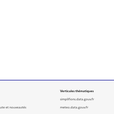
Verticales thématiques
simplifions.data.gouv.fr
oute et nouveautés
meteo.data.gouv.fr