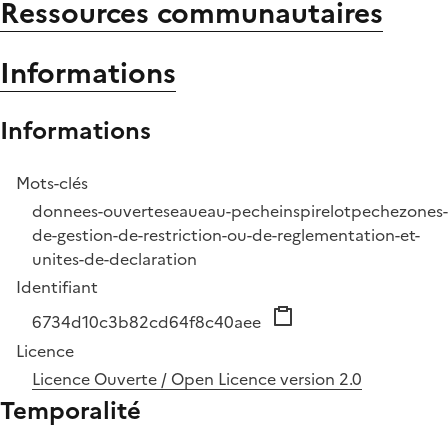
Ressources communautaires
Informations
Informations
Mots-clés
donnees-ouvertes
eau
eau-peche
inspire
lot
peche
zones-
de-gestion-de-restriction-ou-de-reglementation-et-
unites-de-declaration
Identifiant
6734d10c3b82cd64f8c40aee
Licence
Licence Ouverte / Open Licence version 2.0
Temporalité