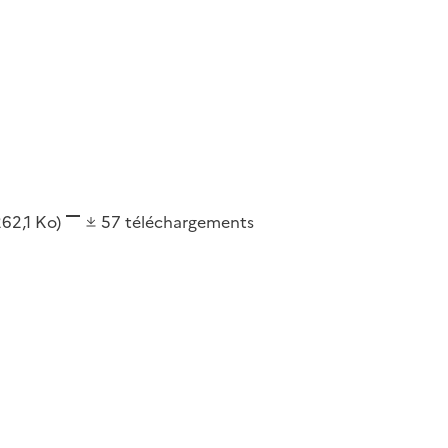
262,1 Ko)
57
téléchargements