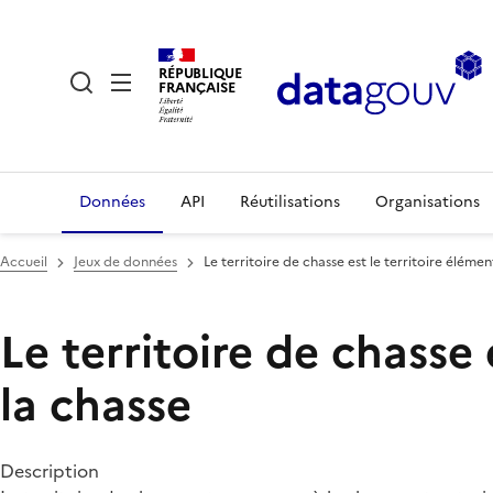
RÉPUBLIQUE
FRANÇAISE
Données
API
Réutilisations
Organisations
Accueil
Jeux de données
Le territoire de chasse est le territoire éléme
Le territoire de chasse 
la chasse
Description