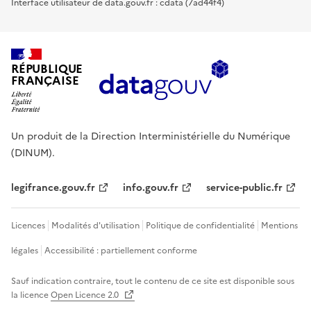
Interface utilisateur de data.gouv.fr : cdata (7ad44f4)
RÉPUBLIQUE
FRANÇAISE
Un produit de la Direction Interministérielle du Numérique
(DINUM).
legifrance.gouv.fr
info.gouv.fr
service-public.fr
Licences
Modalités d'utilisation
Politique de confidentialité
Mentions
légales
Accessibilité : partiellement conforme
Sauf indication contraire, tout le contenu de ce site est disponible sous
la licence
Open Licence 2.0