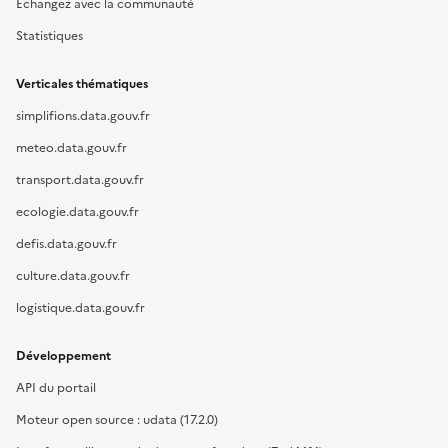
Échangez avec la communauté
Statistiques
Verticales thématiques
simplifions.data.gouv.fr
meteo.data.gouv.fr
transport.data.gouv.fr
ecologie.data.gouv.fr
defis.data.gouv.fr
culture.data.gouv.fr
logistique.data.gouv.fr
Développement
API du portail
Moteur open source : udata (17.2.0)