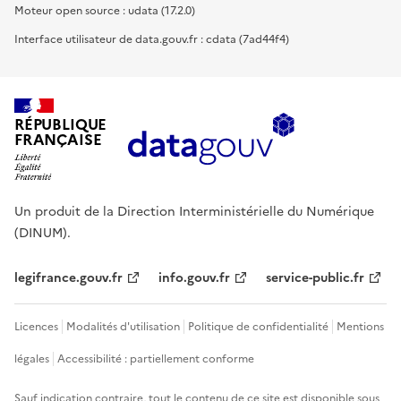
Moteur open source : udata (17.2.0)
Interface utilisateur de data.gouv.fr : cdata (7ad44f4)
RÉPUBLIQUE
FRANÇAISE
Un produit de la Direction Interministérielle du Numérique
(DINUM).
legifrance.gouv.fr
info.gouv.fr
service-public.fr
Licences
Modalités d'utilisation
Politique de confidentialité
Mentions
légales
Accessibilité : partiellement conforme
Sauf indication contraire, tout le contenu de ce site est disponible sous