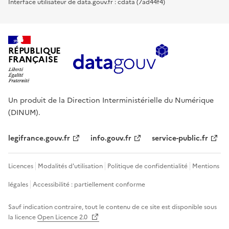
Interface utilisateur de data.gouv.fr : cdata (7ad44f4)
RÉPUBLIQUE
FRANÇAISE
Un produit de la Direction Interministérielle du Numérique
(DINUM).
legifrance.gouv.fr
info.gouv.fr
service-public.fr
Licences
Modalités d'utilisation
Politique de confidentialité
Mentions
légales
Accessibilité : partiellement conforme
Sauf indication contraire, tout le contenu de ce site est disponible sous
la licence
Open Licence 2.0