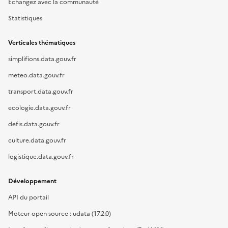
Échangez avec la communauté
Statistiques
Verticales thématiques
simplifions.data.gouv.fr
meteo.data.gouv.fr
transport.data.gouv.fr
ecologie.data.gouv.fr
defis.data.gouv.fr
culture.data.gouv.fr
logistique.data.gouv.fr
Développement
API du portail
Moteur open source : udata (17.2.0)