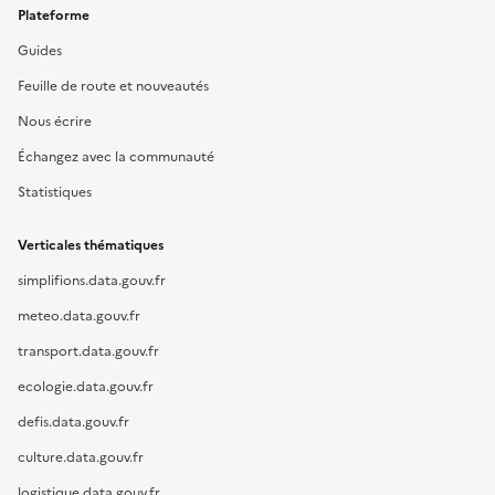
Plateforme
Guides
Feuille de route et nouveautés
Nous écrire
Échangez avec la communauté
Statistiques
Verticales thématiques
simplifions.data.gouv.fr
meteo.data.gouv.fr
transport.data.gouv.fr
ecologie.data.gouv.fr
defis.data.gouv.fr
culture.data.gouv.fr
logistique.data.gouv.fr