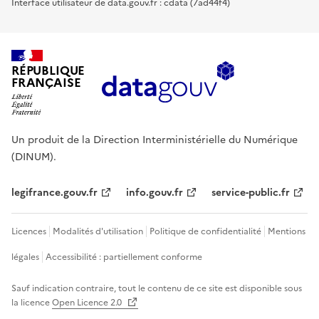
Interface utilisateur de data.gouv.fr : cdata (7ad44f4)
RÉPUBLIQUE
FRANÇAISE
Un produit de la Direction Interministérielle du Numérique
(DINUM).
legifrance.gouv.fr
info.gouv.fr
service-public.fr
Licences
Modalités d'utilisation
Politique de confidentialité
Mentions
légales
Accessibilité : partiellement conforme
Sauf indication contraire, tout le contenu de ce site est disponible sous
la licence
Open Licence 2.0