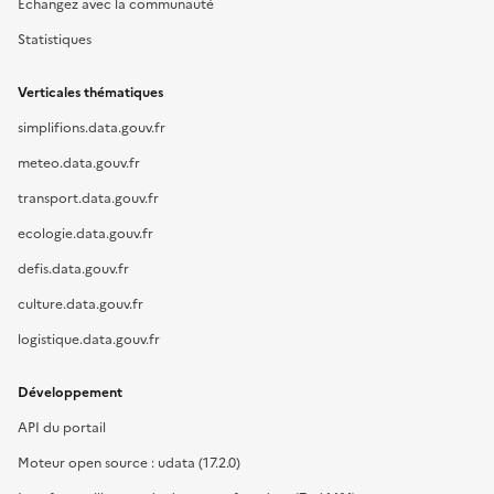
Échangez avec la communauté
Statistiques
Verticales thématiques
simplifions.data.gouv.fr
meteo.data.gouv.fr
transport.data.gouv.fr
ecologie.data.gouv.fr
defis.data.gouv.fr
culture.data.gouv.fr
logistique.data.gouv.fr
Développement
API du portail
Moteur open source : udata (17.2.0)