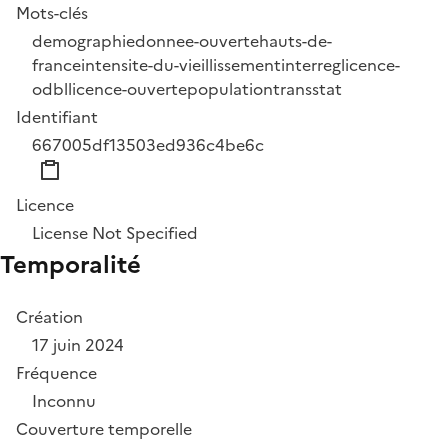
Mots-clés
demographie
donnee-ouverte
hauts-de-
france
intensite-du-vieillissement
interreg
licence-
odbl
licence-ouverte
population
transstat
Identifiant
667005df13503ed936c4be6c
Licence
License Not Specified
Temporalité
Création
17 juin 2024
Fréquence
Inconnu
Couverture temporelle