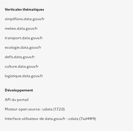
Verticales thématiques
simplifions.data.gouv.fr
meteo.data.gouv.fr
transport.data.gouv.fr
ecologie.data.gouv.fr
defis.data.gouv.fr
culture.data.gouv.fr
logistique.data.gouv.fr
Développement
API du portail
Moteur open source : udata (17.2.0)
Interface utilisateur de data.gouv.fr : cdata (7ad44f4)