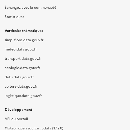
Échangez avec la communauté
Statistiques
Verticales thématiques
simplifions.data.gouv.fr
meteo.data.gouv.fr
transport.data.gouv.fr
ecologie.data.gouv.fr
defis.data.gouv.fr
culture.data.gouv.fr
logistique.data.gouv.fr
Développement
API du portail
Moteur open source : udata (17.2.0)