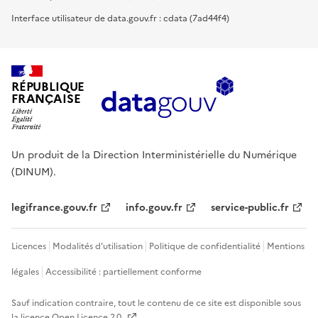
Interface utilisateur de data.gouv.fr : cdata (7ad44f4)
RÉPUBLIQUE
FRANÇAISE
Un produit de la Direction Interministérielle du Numérique
(DINUM).
legifrance.gouv.fr
info.gouv.fr
service-public.fr
Licences
Modalités d'utilisation
Politique de confidentialité
Mentions
légales
Accessibilité : partiellement conforme
Sauf indication contraire, tout le contenu de ce site est disponible sous
la licence
Open Licence 2.0