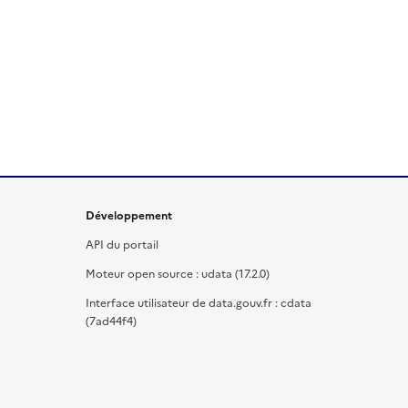
Développement
API du portail
Moteur open source : udata (17.2.0)
Interface utilisateur de data.gouv.fr : cdata
(7ad44f4)