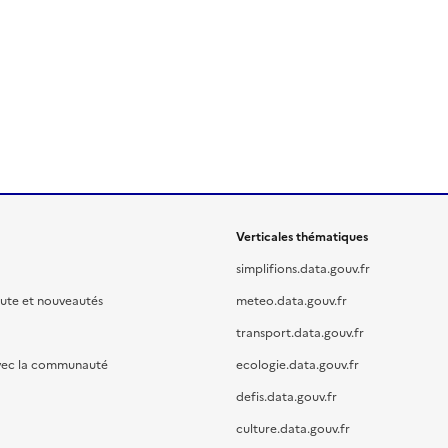
Verticales thématiques
simplifions.data.gouv.fr
oute et nouveautés
meteo.data.gouv.fr
transport.data.gouv.fr
vec la communauté
ecologie.data.gouv.fr
defis.data.gouv.fr
culture.data.gouv.fr