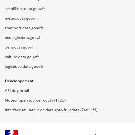
simplifions.data.gouv.fr
meteo.data.gouv.fr
transport.data.gouv.fr
ecologie.data.gouv.fr
defis.data.gouv.fr
culture.data.gouv.fr
logistique.data.gouv.fr
Développement
API du portail
Moteur open source : udata (17.2.0)
Interface utilisateur de data.gouv.fr : cdata (7ad44f4)