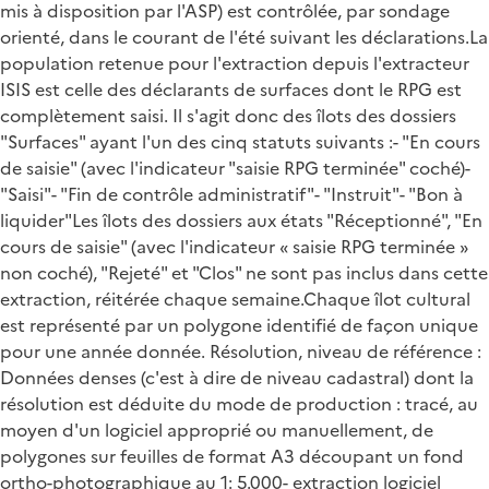
mis à disposition par l'ASP) est contrôlée, par sondage
orienté, dans le courant de l'été suivant les déclarations.La
population retenue pour l'extraction depuis l'extracteur
ISIS est celle des déclarants de surfaces dont le RPG est
complètement saisi. Il s'agit donc des îlots des dossiers
"Surfaces" ayant l'un des cinq statuts suivants :- "En cours
de saisie" (avec l'indicateur "saisie RPG terminée" coché)-
"Saisi"- "Fin de contrôle administratif"- "Instruit"- "Bon à
liquider"Les îlots des dossiers aux états "Réceptionné", "En
cours de saisie" (avec l'indicateur « saisie RPG terminée »
non coché), "Rejeté" et "Clos" ne sont pas inclus dans cette
extraction, réitérée chaque semaine.Chaque îlot cultural
est représenté par un polygone identifié de façon unique
pour une année donnée. Résolution, niveau de référence :
Données denses (c'est à dire de niveau cadastral) dont la
résolution est déduite du mode de production : tracé, au
moyen d'un logiciel approprié ou manuellement, de
polygones sur feuilles de format A3 découpant un fond
ortho-photographique au 1: 5.000- extraction logiciel