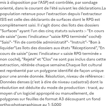
mis à disposition par l'ASP) est contrôlée, par sondage
orienté, dans le courant de l'été suivant les déclarations.La
population retenue pour l'extraction depuis l'extracteur
ISIS est celle des déclarants de surfaces dont le RPG est
complètement saisi. Il s'agit donc des îlots des dossiers
"Surfaces" ayant l'un des cinq statuts suivants :- "En cours
de saisie" (avec l'indicateur "saisie RPG terminée" coché)-
"Saisi"- "Fin de contrôle administratif"- "Instruit"- "Bon à
liquider"Les îlots des dossiers aux états "Réceptionné", "En
cours de saisie" (avec l'indicateur « saisie RPG terminée »
non coché), "Rejeté" et "Clos" ne sont pas inclus dans cette
extraction, réitérée chaque semaine.Chaque îlot cultural
est représenté par un polygone identifié de façon unique
pour une année donnée. Résolution, niveau de référence :
Données denses (c'est à dire de niveau cadastral) dont la
résolution est déduite du mode de production : tracé, au
moyen d'un logiciel approprié ou manuellement, de
polygones sur feuilles de format A3 découpant un fond
ortho-photographique au 1: 5.000