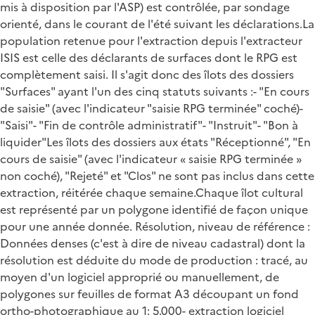
mis à disposition par l'ASP) est contrôlée, par sondage
orienté, dans le courant de l'été suivant les déclarations.La
population retenue pour l'extraction depuis l'extracteur
ISIS est celle des déclarants de surfaces dont le RPG est
complètement saisi. Il s'agit donc des îlots des dossiers
"Surfaces" ayant l'un des cinq statuts suivants :- "En cours
de saisie" (avec l'indicateur "saisie RPG terminée" coché)-
"Saisi"- "Fin de contrôle administratif"- "Instruit"- "Bon à
liquider"Les îlots des dossiers aux états "Réceptionné", "En
cours de saisie" (avec l'indicateur « saisie RPG terminée »
non coché), "Rejeté" et "Clos" ne sont pas inclus dans cette
extraction, réitérée chaque semaine.Chaque îlot cultural
est représenté par un polygone identifié de façon unique
pour une année donnée. Résolution, niveau de référence :
Données denses (c'est à dire de niveau cadastral) dont la
résolution est déduite du mode de production : tracé, au
moyen d'un logiciel approprié ou manuellement, de
polygones sur feuilles de format A3 découpant un fond
ortho-photographique au 1: 5.000- extraction logiciel