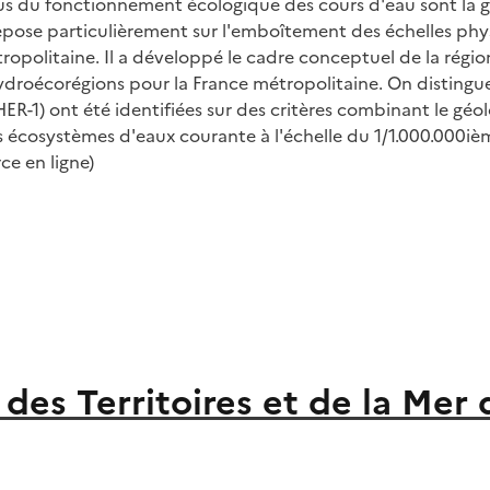
 du fonctionnement écologique des cours d'eau sont la géolo
epose particulièrement sur l'emboîtement des échelles phys
opolitaine. Il a développé le cadre conceptuel de la régio
 Hydroécorégions pour la France métropolitaine. On distingu
R-1) ont été identifiées sur des critères combinant le géolog
osystèmes d'eaux courante à l'échelle du 1/1.000.000ième. 
ce en ligne)
s Territoires et de la Mer d'