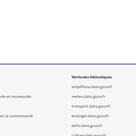
Verticales thématiques
simplifions.data.gouv.fr
oute et nouveautés
meteo.data.gouv.fr
transport.data.gouv.fr
vec la communauté
ecologie.data.gouv.fr
defis.data.gouv.fr
culture.data.gouv.fr