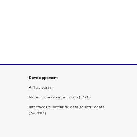
Développement
API du portail
Moteur open source : udata (17.2.0)
Interface utilisateur de data.gouv.fr : cdata
(7ad44f4)