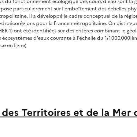
 du fonctionnement écologique des cours d'eau sont la géolo
epose particulièrement sur l'emboîtement des échelles phys
opolitaine. Il a développé le cadre conceptuel de la régio
 Hydroécorégions pour la France métropolitaine. On distingu
R-1) ont été identifiées sur des critères combinant le géolog
osystèmes d'eaux courante à l'échelle du 1/1.000.000ième. 
ce en ligne)
s Territoires et de la Mer d'