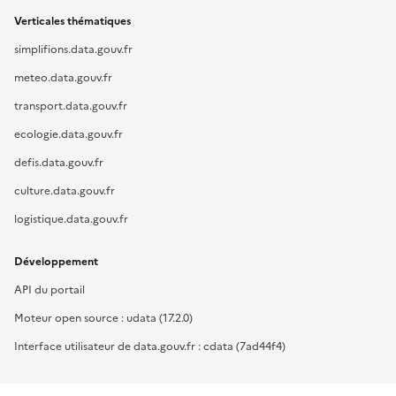
Verticales thématiques
simplifions.data.gouv.fr
meteo.data.gouv.fr
transport.data.gouv.fr
ecologie.data.gouv.fr
defis.data.gouv.fr
culture.data.gouv.fr
logistique.data.gouv.fr
Développement
API du portail
Moteur open source : udata (17.2.0)
Interface utilisateur de data.gouv.fr : cdata (7ad44f4)