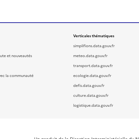
Verticales thématiques
simplifions.data.gouv.fr
oute et nouveautés
meteo.data.gouv.fr
transport.data.gouv.fr
vec la communauté
ecologie.data.gouv.fr
defis.data.gouv.fr
culture.data.gouv.fr
logistique.data.gouv.fr