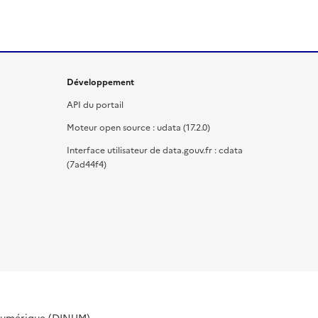
Développement
API du portail
Moteur open source : udata (17.2.0)
Interface utilisateur de data.gouv.fr : cdata
(7ad44f4)