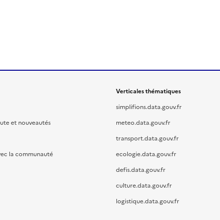
Verticales thématiques
simplifions.data.gouv.fr
oute et nouveautés
meteo.data.gouv.fr
transport.data.gouv.fr
vec la communauté
ecologie.data.gouv.fr
defis.data.gouv.fr
culture.data.gouv.fr
logistique.data.gouv.fr