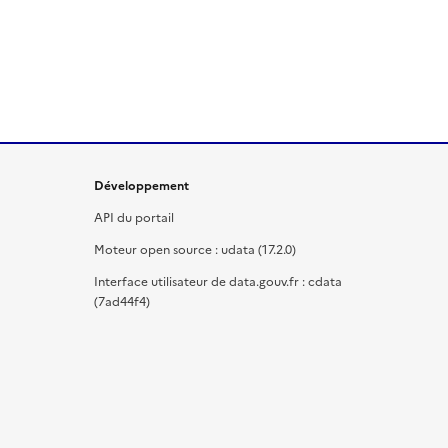
Développement
API du portail
Moteur open source : udata (17.2.0)
Interface utilisateur de data.gouv.fr : cdata
(7ad44f4)