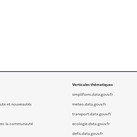
Verticales thématiques
simplifions.data.gouv.fr
oute et nouveautés
meteo.data.gouv.fr
transport.data.gouv.fr
vec la communauté
ecologie.data.gouv.fr
defis.data.gouv.fr