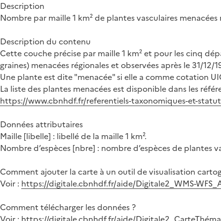
Description
Nombre par maille 1 km² de plantes vasculaires menacées r
Description du contenu
Cette couche précise par maille 1 km² et pour les cinq dép
graines) menacées régionales et observées après le 31/12/1
Une plante est dite "menacée" si elle a comme cotation UIC
La liste des plantes menacées est disponible dans les réfé
https://www.cbnhdf.fr/referentiels-taxonomiques-et-statuts
Données attributaires
Maille [libelle] : libellé de la maille 1 km².
Nombre d’espèces [nbre] : nombre d’espèces de plantes vasc
Comment ajouter la carte à un outil de visualisation cart
Voir :
https://digitale.cbnhdf.fr/aide/Digitale2_WMS-WFS
Comment télécharger les données ?
Voir :
https://digitale.cbnhdf.fr/aide/Digitale2_CarteThé