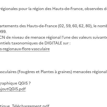
égionales pour la région des Hauts-de-France, observées d
artements des Hauts-de-France (02, 59, 60, 62, 80), le nomb
999.
N de niveau de menace régional l'une des valeurs suivantes 
rentiels taxonomiques de DIGITALE sur :
-regionaux-flore-vasculaire
ulaires (Fougères et Plantes à graines) menacées régionale
ographique QGIS ?
_AjoutQGIS.pdf
matique_Téléchargement.pdf