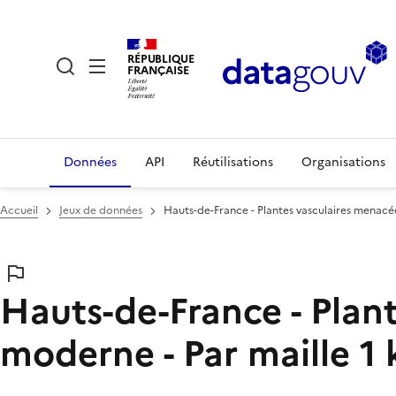
RÉPUBLIQUE
FRANÇAISE
Données
API
Réutilisations
Organisations
Accueil
Jeux de données
Hauts-de-France - Plantes vasculaires menacée
Hauts-de-France - Plan
moderne - Par maille 1