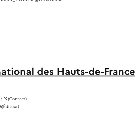
ational des Hauts-de-France
e
(Contact)
e
(Éditeur)