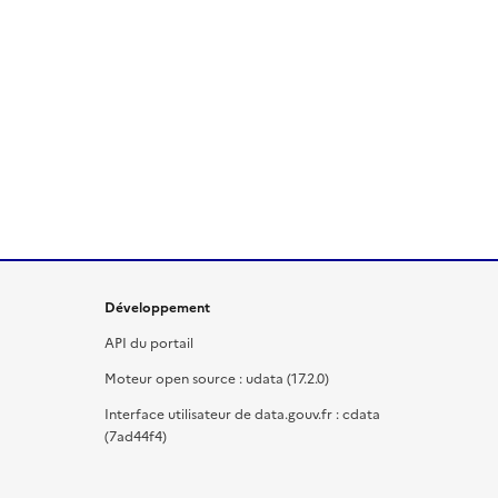
Développement
API du portail
Moteur open source : udata (17.2.0)
Interface utilisateur de data.gouv.fr : cdata
(7ad44f4)