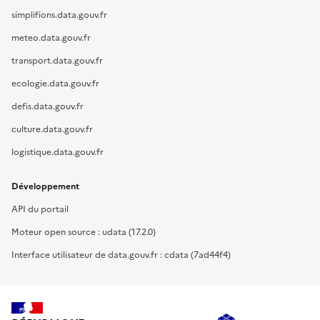
simplifions.data.gouv.fr
meteo.data.gouv.fr
transport.data.gouv.fr
ecologie.data.gouv.fr
defis.data.gouv.fr
culture.data.gouv.fr
logistique.data.gouv.fr
Développement
API du portail
Moteur open source : udata (17.2.0)
Interface utilisateur de data.gouv.fr : cdata (7ad44f4)