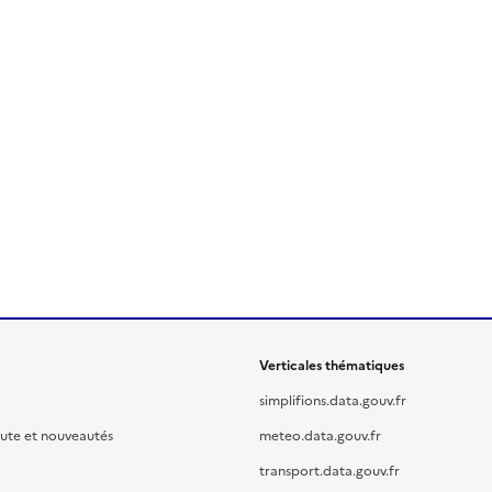
Verticales thématiques
simplifions.data.gouv.fr
oute et nouveautés
meteo.data.gouv.fr
transport.data.gouv.fr