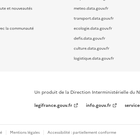
oute et nouveautés
meteo.data.gouv.fr
transport.data.gouv.fr
vec la communauté
ecologie.data.gouv.fr
defis.data.gouv.fr
culture.data.gouv.fr
logistique.data.gouv.fr
Un produit de la Direction Interministérielle du
legifrance.gouv.fr
info.gouv.fr
service
té
Mentions légales
Accessibilité : partiellement conforme