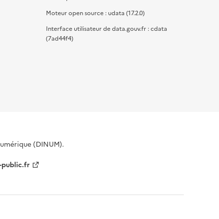
Moteur open source : udata (17.2.0)
Interface utilisateur de data.gouv.fr : cdata
(7ad44f4)
 Numérique (DINUM).
-public.fr