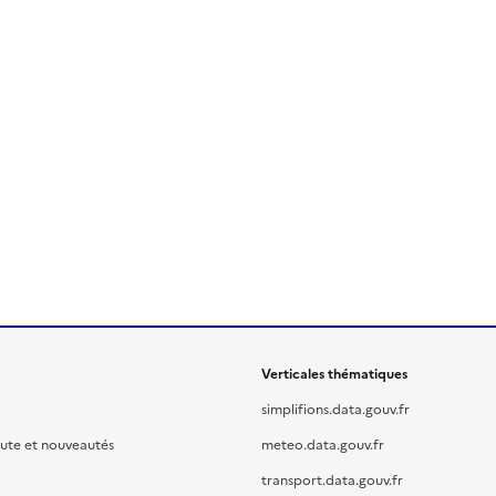
Verticales thématiques
simplifions.data.gouv.fr
oute et nouveautés
meteo.data.gouv.fr
transport.data.gouv.fr