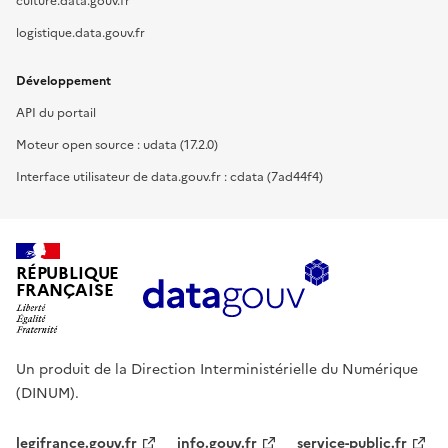
culture.data.gouv.fr
logistique.data.gouv.fr
Développement
API du portail
Moteur open source : udata (17.2.0)
Interface utilisateur de data.gouv.fr : cdata (7ad44f4)
RÉPUBLIQUE
FRANÇAISE
Un produit de la Direction Interministérielle du Numérique
(DINUM).
legifrance.gouv.fr
info.gouv.fr
service-public.fr