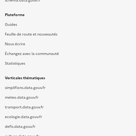
schema.data.gouv.fr
Plateforme
Guides
Feuille de route et nouveautés
Nous écrire
Échangez avec la communauté
Statistiques
Verticales thématiques
simplifions.data.gouv.fr
meteo.data.gouv.fr
transport.data.gouv.fr
ecologie.data.gouv.fr
defis.data.gouv.fr