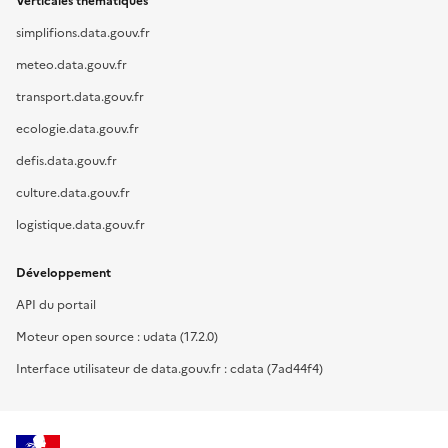
Verticales thématiques
simplifions.data.gouv.fr
meteo.data.gouv.fr
transport.data.gouv.fr
ecologie.data.gouv.fr
defis.data.gouv.fr
culture.data.gouv.fr
logistique.data.gouv.fr
Développement
API du portail
Moteur open source : udata (17.2.0)
Interface utilisateur de data.gouv.fr : cdata (7ad44f4)