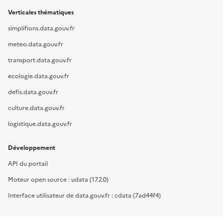
Verticales thématiques
simplifions.data.gouv.fr
meteo.data.gouv.fr
transport.data.gouv.fr
ecologie.data.gouv.fr
defis.data.gouv.fr
culture.data.gouv.fr
logistique.data.gouv.fr
Développement
API du portail
Moteur open source : udata (17.2.0)
Interface utilisateur de data.gouv.fr : cdata (7ad44f4)