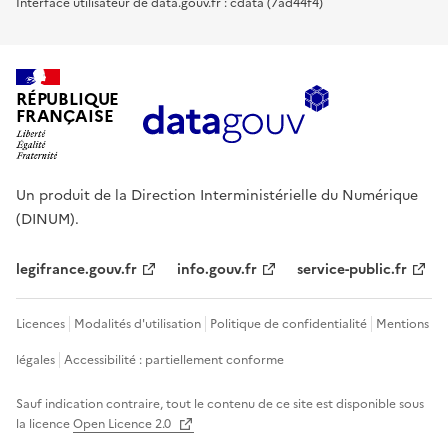
Interface utilisateur de data.gouv.fr : cdata (7ad44f4)
RÉPUBLIQUE
FRANÇAISE
Un produit de la Direction Interministérielle du Numérique
(DINUM).
legifrance.gouv.fr
info.gouv.fr
service-public.fr
Licences
Modalités d'utilisation
Politique de confidentialité
Mentions
légales
Accessibilité : partiellement conforme
Sauf indication contraire, tout le contenu de ce site est disponible sous
la licence
Open Licence 2.0