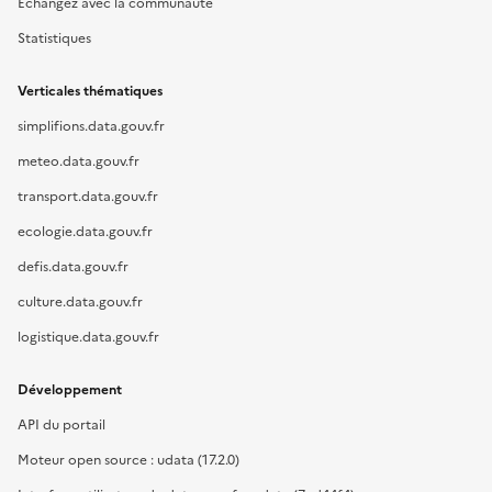
Échangez avec la communauté
Statistiques
Verticales thématiques
simplifions.data.gouv.fr
meteo.data.gouv.fr
transport.data.gouv.fr
ecologie.data.gouv.fr
defis.data.gouv.fr
culture.data.gouv.fr
logistique.data.gouv.fr
Développement
API du portail
Moteur open source : udata (17.2.0)