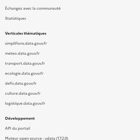
Échangez avec la communauté
Statistiques
Verticales thématiques
simplifions.data.gouv.fr
meteo.data.gouv.fr
transport.data.gouv.fr
ecologie.data.gouv.fr
defis.data.gouv.fr
culture.data.gouv.fr
logistique.data.gouv.fr
Développement
API du portail
Moteur open source : udata (17.2.0)